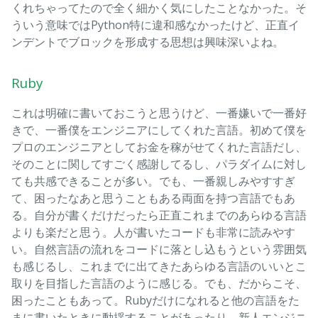
くれちゃってたので全く細かく気にしたことなかった。そ
ういう意味ではPython特に違和感なかったけど、正直イ
ンデントでブロックを形成する思想は興味深いよね。
Ruby
これは明確に書いておこうと思うけど、一番嫌いで一番好
きで、一番僕をエンジニアにしてくれた言語。初めて僕を
プロのエンジニアとしてお金を稼がせてくれた言語だし、
そのことに関してすごく感謝してるし、パラダイムに対し
ても共感できることが多い。でも、一番親しみやすすぎ
て、困ったなあと思うこともある両面を持つ言語でもあ
る。自分が書くだけだったら正直これまでのあらゆる言語
よりも楽だと思う。人が書いたコードも非常に読みやす
い。自然言語の流れをコードに落とし込もうという雰囲気
も感じるし、これまでに出てきたあらゆる言語のいいとこ
取りを目指した言語のように感じる。でも、だからこそ、
困ったこともあって。Rubyだけになれると他の言語をた
まに書いたときに動揺することがあったり、新人エンジニ