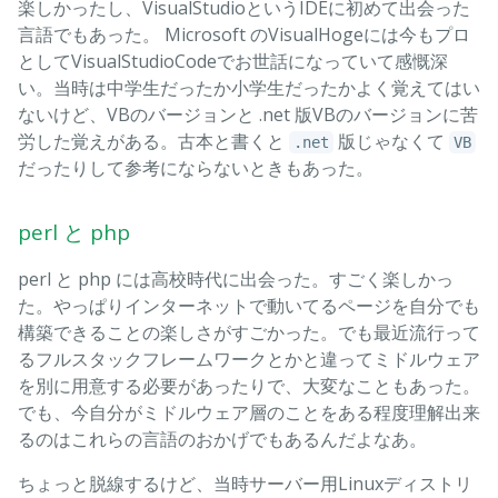
楽しかったし、VisualStudioというIDEに初めて出会った
言語でもあった。 Microsoft のVisualHogeには今もプロ
としてVisualStudioCodeでお世話になっていて感慨深
い。当時は中学生だったか小学生だったかよく覚えてはい
ないけど、VBのバージョンと .net 版VBのバージョンに苦
労した覚えがある。古本と書くと
版じゃなくて
.net
VB
だったりして参考にならないときもあった。
perl と php
perl と php には高校時代に出会った。すごく楽しかっ
た。やっぱりインターネットで動いてるページを自分でも
構築できることの楽しさがすごかった。でも最近流行って
るフルスタックフレームワークとかと違ってミドルウェア
を別に用意する必要があったりで、大変なこともあった。
でも、今自分がミドルウェア層のことをある程度理解出来
るのはこれらの言語のおかげでもあるんだよなあ。
ちょっと脱線するけど、当時サーバー用Linuxディストリ