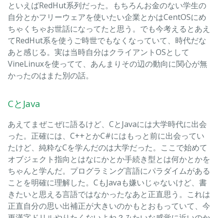
といえばRedHut系列だった。もちろんお金のない学生の
自分とかフリーウェアを使いたい企業とかはCentOSにめ
ちゃくちゃお世話になってたと思う。でも今考えるとあえ
てRedHut系を使うご時世でもなくなっていて、時代だな
あと感じる。実は当時自分はクライアントOSとして
VineLinuxを使ってて、あんまりその辺の動向に関心が無
かったのはまた別の話。
CとJava
あえてまぜこぜに語るけど、CとJavaには大学時代に出会
った。正確には、C++とかC#にはもっと前に出会ってい
たけど、純粋なCを学んだのは大学だった。ここで始めて
オブジェクト指向とはなにかとか手続き型とは何かとかを
ちゃんと学んだ。プログラミング言語にパラダイムがある
ことを明確に理解した。CもJavaも嫌いじゃないけど、書
きたいと思える言語ではなかったなあと正直思う。これは
正直自分の思い出補正が大きいのかもとおもっていて、今
更漢字ドリルやりたくないよね？みたいな感覚に近いのか