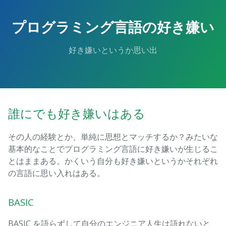
Skip
to
プログラミング言語の好き嫌い
the
content.
好き嫌いというか思い出
誰にでも好き嫌いはある
その人の経験とか、単純に思想とマッチするか？みたいな
基本的なことでプログラミング言語に好き嫌いが生じるこ
とはままある。かくいう自分も好き嫌いというかそれぞれ
の言語に思い入れはある。
BASIC
BASIC を語らずして自分のエンジニア人生は語れないと