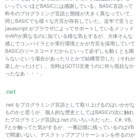
いっていいほどBASICには感謝している。BASIC言語って
昨今のプログラミング言語と態様が大きく異なっていて、
同じBASICでも様々な方言が存在していた。近年で言うと
Javascript がブラウザによってサポートしているメソッド
やAPIが異なるのに似ている様な気もするが、大体そんな
感じでコンパイラとか実行環境とかが方言を採用していて
BASICのソースコードだからといって必ずしも動くとも限
らないという場合があったりとかで結構苦労した（それが
楽しかったけど）。当時はGOTO文使うのに何ら抵抗なか
ったなあ・・・。
.net
.net をプログラミング言語として取り上げるのはいかがな
ものかと思うが、個人的な歴史としてはBASICの次に触れ
たプログラミング言語は.net のいろいろだった。C#, VB,
Fとか触ってた気がするが、一番記憶に残っているのはVB
で間違いない。デスクトップアプリケーションを作るのが