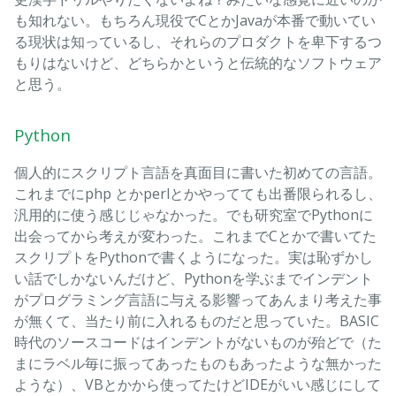
も知れない。もちろん現役でCとかJavaが本番で動いてい
る現状は知っているし、それらのプロダクトを卑下するつ
もりはないけど、どちらかというと伝統的なソフトウェア
と思う。
Python
個人的にスクリプト言語を真面目に書いた初めての言語。
これまでにphp とかperlとかやってても出番限られるし、
汎用的に使う感じじゃなかった。でも研究室でPythonに
出会ってから考えが変わった。これまでCとかで書いてた
スクリプトをPythonで書くようになった。実は恥ずかし
い話でしかないんだけど、Pythonを学ぶまでインデント
がプログラミング言語に与える影響ってあんまり考えた事
が無くて、当たり前に入れるものだと思っていた。BASIC
時代のソースコードはインデントがないものが殆どで（た
まにラベル毎に振ってあったものもあったような無かった
ような）、VBとかから使ってたけどIDEがいい感じにして