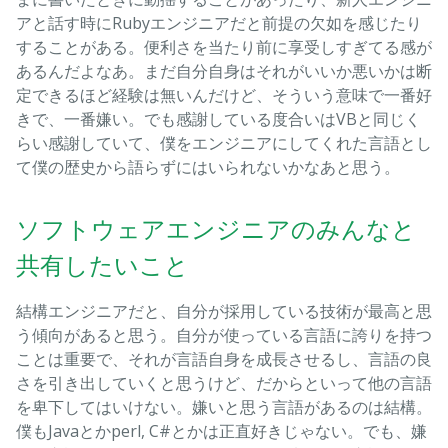
アと話す時にRubyエンジニアだと前提の欠如を感じたり
することがある。便利さを当たり前に享受しすぎてる感が
あるんだよなあ。まだ自分自身はそれがいいか悪いかは断
定できるほど経験は無いんだけど、そういう意味で一番好
きで、一番嫌い。でも感謝している度合いはVBと同じく
らい感謝していて、僕をエンジニアにしてくれた言語とし
て僕の歴史から語らずにはいられないかなあと思う。
ソフトウェアエンジニアのみんなと
共有したいこと
結構エンジニアだと、自分が採用している技術が最高と思
う傾向があると思う。自分が使っている言語に誇りを持つ
ことは重要で、それが言語自身を成長させるし、言語の良
さを引き出していくと思うけど、だからといって他の言語
を卑下してはいけない。嫌いと思う言語があるのは結構。
僕もJavaとかperl, C#とかは正直好きじゃない。でも、嫌